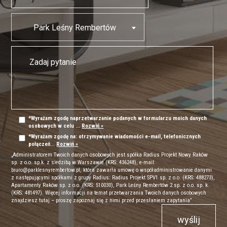
Park Leśny Rembertów
*Wyrażam zgodę naprzetwarzanie podanych w formularzu moich danych
osobowych w celu ...
Rozwiń »
*Wyrażam zgodę na: otrzymywanie wiadomości e-mail, telefonicznych
połączeń...
Rozwiń »
„Administratorem Twoich danych osobowych jest spółka Radius Projekt Nowy Raków
sp. z o.o. sp.k. z siedzibą w Warszawie (KRS: 436248), e-mail:
biuro@parklesnyrembertow.pl, która zawarła umowę o współadministrowanie danymi
z następującymi spółkami z grupy Radius: Radius Projekt SPV1 sp. z o.o. (KRS: 488273),
Apartamenty Raków sp. z o.o. (KRS: 510030), Park Leśny Rembertów 2 sp. z o.o. sp. k.
(KRS: 481497). Więcej informacji na temat przetwarzania Twoich danych osobowych
znajdziesz tutaj – proszę zapoznaj się z nimi przed przesłaniem zapytania”